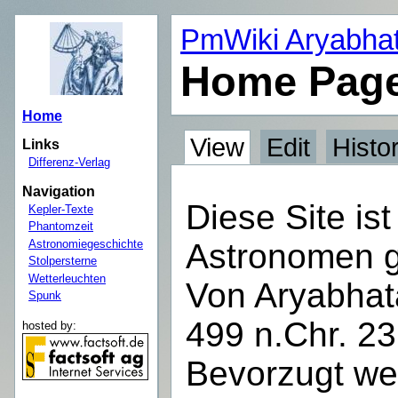
PmWiki Aryabha
Home Pag
Home
View
Edit
Histo
Links
Differenz-Verlag
Navigation
Diese Site is
Kepler-Texte
Phantomzeit
Astronomiegeschichte
Astronomen 
Stolpersterne
Wetterleuchten
Von Aryabhat
Spunk
499 n.Chr. 23
hosted by:
Bevorzugt we