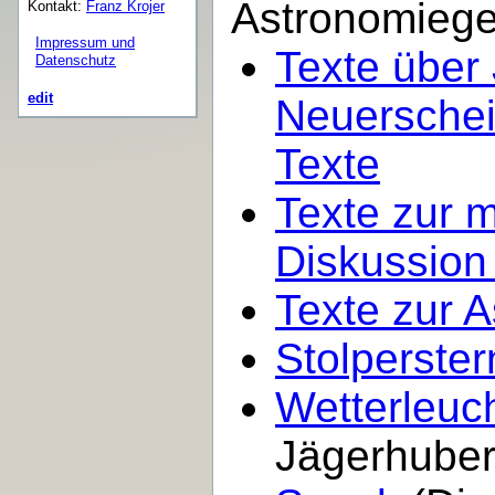
Astronomieges
Kontakt:
Franz Krojer
Impressum und
Texte über
Datenschutz
edit
Neuerschei
Texte
Texte zur m
Diskussion (
Texte zur 
Stolperster
Wetterleuc
Jägerhuber