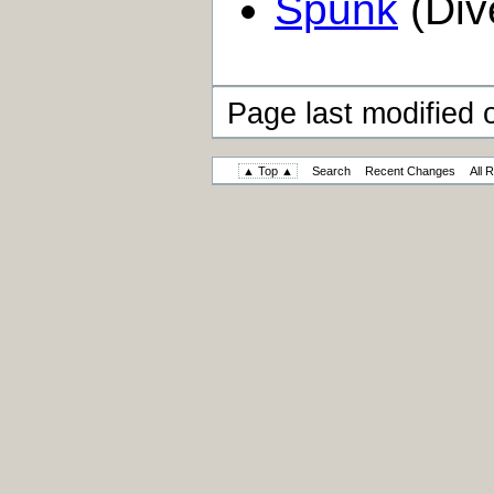
Spunk
(Div
Page last modified 
▲ Top ▲
Search
Recent Changes
All 