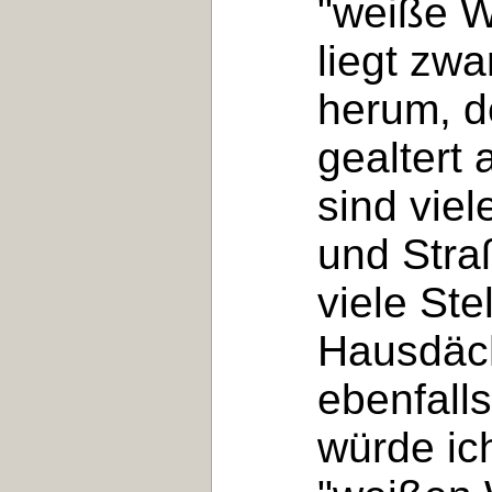
"weiße W
liegt zw
herum, d
gealtert
sind vie
und Stra
viele Ste
Hausdäch
ebenfalls
würde ic