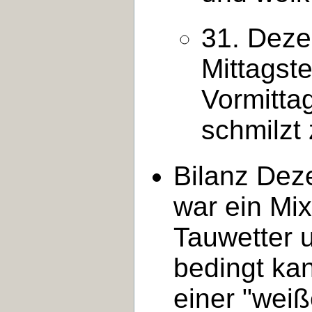
31. Deze
Mittagst
Vormitta
schmilzt
Bilanz Dez
war ein Mi
Tauwetter 
bedingt ka
einer "wei