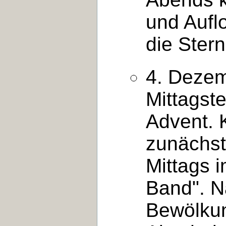
und Aufl
die Ster
4. Dezem
Mittagst
Advent. 
zunächst
Mittags 
Band". N
Bewölkun