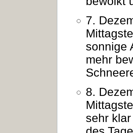
bewölkt 
7. Dezem
Mittagst
sonnige 
mehr bew
Schneer
8. Dezem
Mittagst
sehr klar
des Tage