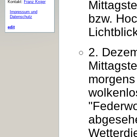
Mittagst
Kontakt:
Franz Krojer
Impressum und
bzw. Hoc
Datenschutz
edit
Lichtblic
2. Dezem
Mittagst
morgens 
wolkenlo
"Federwo
abgeseh
Wetterdi