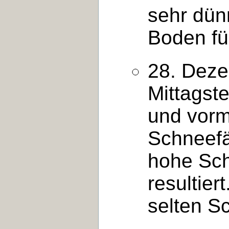
sehr dün
Boden fü
28. Deze
Mittagst
und vorm
Schneefä
hohe Sc
resultier
selten Sc