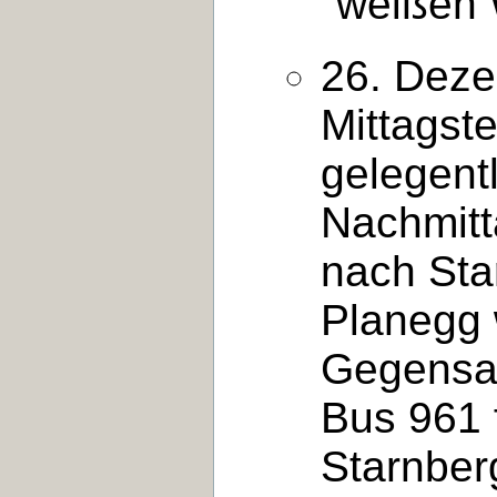
"weißen 
26. Deze
Mittagst
gelegentl
Nachmitt
nach Sta
Planegg w
Gegensat
Bus 961 
Starnber