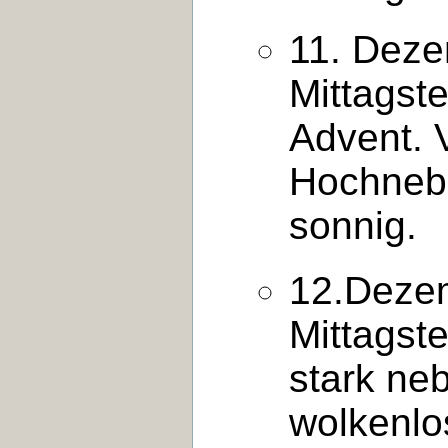
11. Deze
Mittagste
Advent. V
Hochnebe
sonnig.
12.Deze
Mittagst
stark neb
wolkenlos