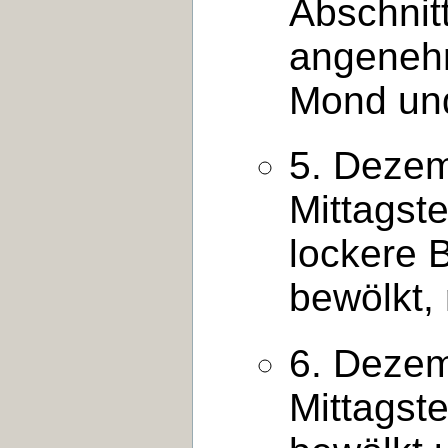
Abschnit
angenehm
Mond un
5. Dezem
Mittagst
lockere 
bewölkt,
6. Dezem
Mittagst