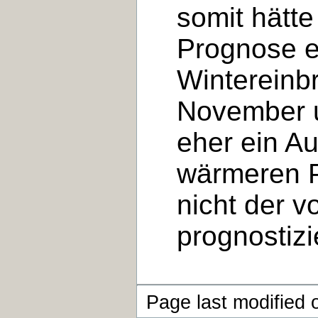
somit hätte
Prognose ei
Wintereinb
November u
eher ein A
wärmeren P
nicht der 
prognostizi
Page last modified 