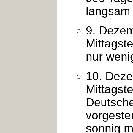
langsam 
9. Dezem
Mittagst
nur weni
10. Deze
Mittagst
Deutsche
vorgester
sonnig m