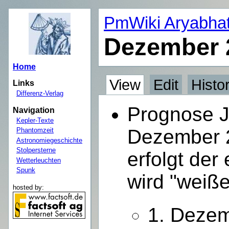
PmWiki Aryabha
Dezember 
Home
View
Edit
Histo
Links
Differenz-Verlag
Prognose J
Navigation
Kepler-Texte
Dezember 2
Phantomzeit
Astronomiegeschichte
Stolpersterne
erfolgt der
Wetterleuchten
Spunk
wird "weiß
hosted by:
1. Dezem