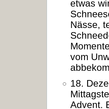
etwas wi
Schneesc
Nässe, t
Schneede
Momente.
vom Unwe
abbekom
18. Deze
Mittagste
Advent. 