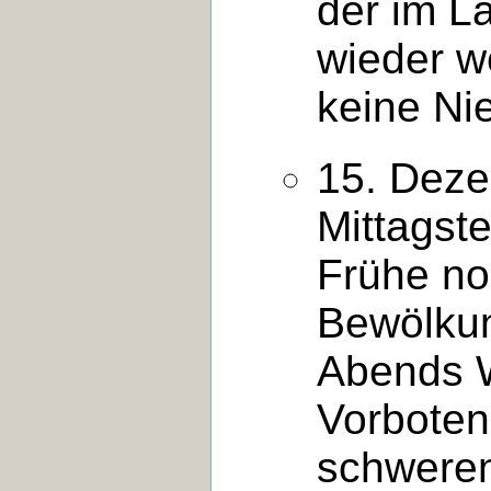
der im L
wieder w
keine Ni
15. Deze
Mittagste
Frühe no
Bewölkun
Abends W
Vorboten
schwere