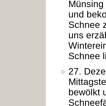
Münsing 
und bek
Schnee z
uns erzä
Winterei
Schnee l
27. Deze
Mittagst
bewölkt u
Schneefäl