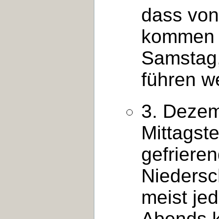
dass von
kommen u
Samstag, 
führen w
3. Dezem
Mittagst
gefriere
Niedersch
meist je
Abends k